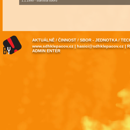
1.1.1995 - starosta sboru
AKTUÁLNĚ
/
ČINNOST
/
SBOR - JEDNOTKA
/
TEC
www.sdhklepacov.cz
|
hasici@sdhklepacov.cz
|
R
ADMIN ENTER