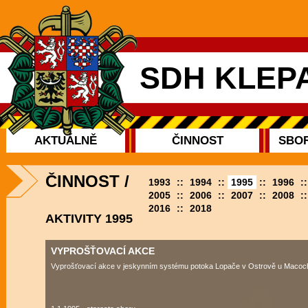
SDH KLEP
AKTUÁLNĚ
ČINNOST
SBOR
ČINNOST
/
1993
::
1994
::
1995
::
1996
:
2005
::
2006
::
2007
::
2008
:
2016
::
2018
AKTIVITY 1995
VYPROŠŤOVACÍ AKCE
Vyprošťovací akce v jeskynním systému potoka Lopače v Ostrově u Macoc