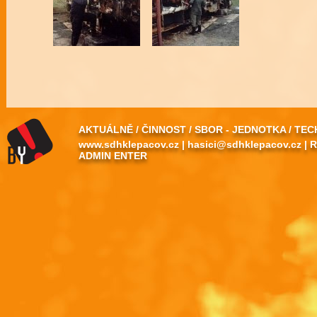
AKTUÁLNĚ
/
ČINNOST
/
SBOR - JEDNOTKA
/
TEC
www.sdhklepacov.cz
|
hasici@sdhklepacov.cz
|
R
ADMIN ENTER