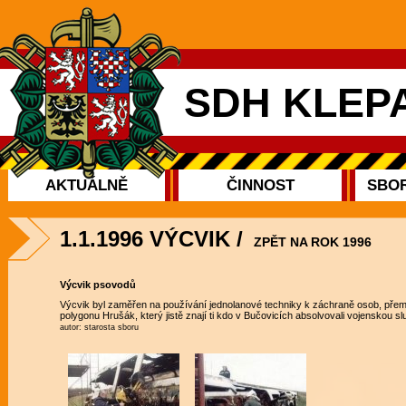
SDH KLEP
AKTUÁLNĚ
ČINNOST
SBOR
1.1.1996 VÝCVIK
/
ZPĚT NA ROK 1996
Výcvik psovodů
Výcvik byl zaměřen na používání jednolanové techniky k záchraně osob, přemisť
polygonu Hrušák, který jistě znají ti kdo v Bučovicích absolvovali vojenskou slu
autor: starosta sboru